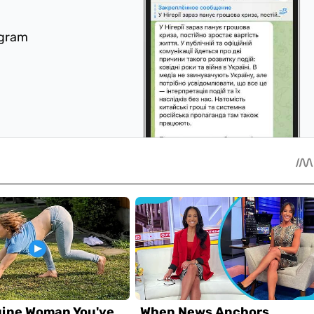
egram