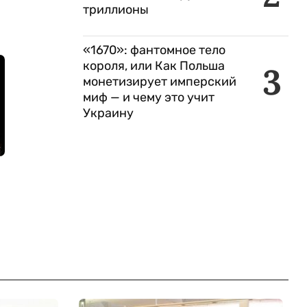
триллионы
«1670»: фантомное тело
короля, или Как Польша
3
монетизирует имперский
миф — и чему это учит
Украину