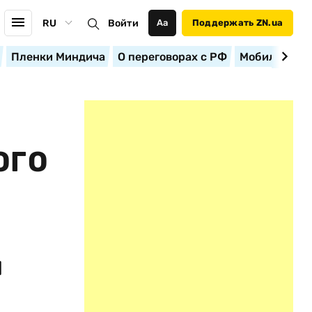
RU
Войти
Аа
Поддержать ZN.ua
Пленки Миндича
О переговорах с РФ
Мобилизация
ОГО
л