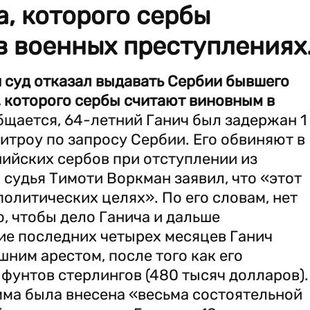
, которого сербы
в военных преступлениях
й суд отказал выдавать Сербии бывшего
 которого сербы считают виновным в
бщается, 64-летний Ганич был задержан 1
итроу по запросу Сербии. Его обвиняют в
ийских сербов при отступлении из
 судья Тимоти Воркман заявил, что «этот
политических целях». По его словам, нет
, чтобы дело Ганича и дальше
ие последних четырех месяцев Ганич
ним арестом, после того как его
 фунтов стерлингов (480 тысяч долларов).
умма была внесена «весьма состоятельной