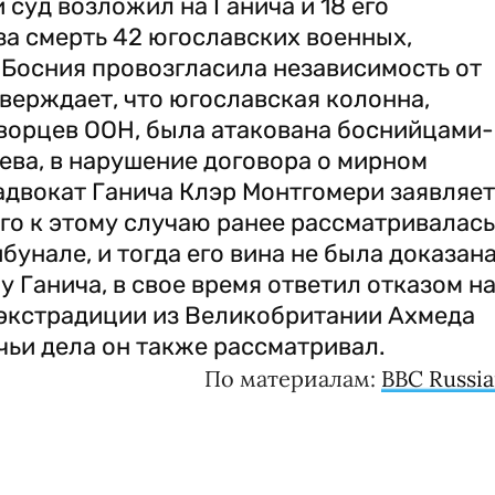
 суд возложил на Ганича и 18 его
а смерть 42 югославских военных,
к Босния провозгласила независимость от
верждает, что югославская колонна,
орцев ООН, была атакована боснийцами-
ева, в нарушение договора о мирном
адвокат Ганича Клэр Монтгомери заявляет
го к этому случаю ранее рассматривалась
унале, и тогда его вина не была доказана
 Ганича, в свое время ответил отказом н
 экстрадиции из Великобритании Ахмеда
чьи дела он также рассматривал.
По материалам:
BBC Russi