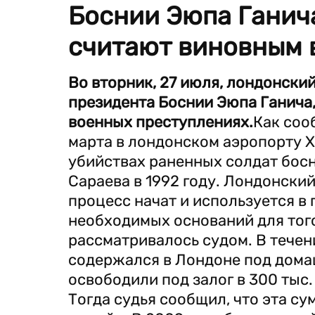
Боснии Эюпа Ганича
считают виновным 
Во вторник, 27 июля, лондонски
президента Боснии Эюпа Ганича,
военных преступлениях.
Как соо
марта в лондонском аэропорту Х
убийствах раненных солдат босн
Сараева в 1992 году. Лондонский
процесс начат и используется в 
необходимых оснований для того
рассматривалось судом. В течен
содержался в Лондоне под домаш
освободили под залог в 300 тыс.
Тогда судья сообщил, что эта с