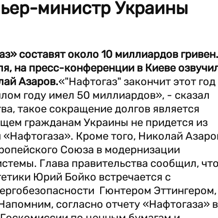
мьер-министр Украины
аз» составят около 10 миллиардов гривен
ля, на пресс-конференции в Киеве озвучи
ай Азаров.
«"Нафтогаз" закончит этот год
шлом году имел 50 миллиардов», - сказал
тва, такое сокращение долгов является
ущем гражданам Украины не придется из
 «Нафтогаза». Кроме того, Николай Азаро
вропейского Союза в модернизации
стемы. Глава правительства сообщил, чт
гетики Юрий Бойко встречается с
ергобезопасности Гюнтером Эттингером,
 Напомним, согласно отчету «Нафтогаза» в
Госкомиссии по ценным бумагам и