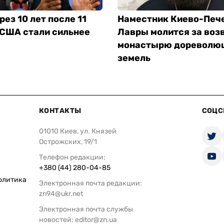
рез 10 лет после 11
Наместник Киево-Печ
 США стали сильнее
Лавры молится за воз
монастырю дореволю
земель
КОНТАКТЫ
СОЦС
01010 Киев, ул. Князей
Острожских, 19/1
Телефон редакции:
+380 (44) 280-04-85
олитика
Электронная почта редакции:
zn94@ukr.net
Электронная почта службы
новостей:
editor@zn.ua