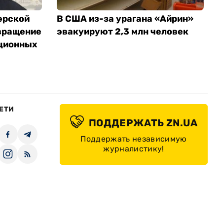
ерской
В США из-за урагана «Айрин»
вращение
эвакуируют 2,3 млн человек
ционных
ЕТИ
ПОДДЕРЖАТЬ ZN.UA
Поддержать независимую
журналистику!