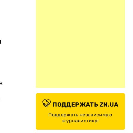
.
л
в
о
ПОДДЕРЖАТЬ ZN.UA
Поддержать независимую
журналистику!