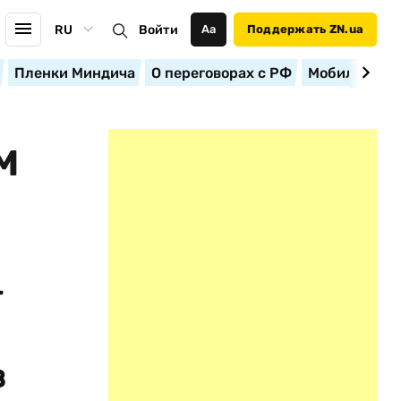
RU
Войти
Аа
Поддержать ZN.ua
Пленки Миндича
О переговорах с РФ
Мобилизация
М
т
в