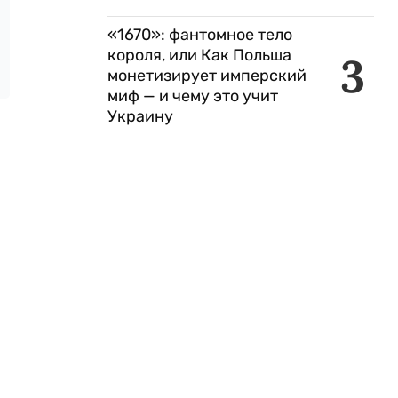
«1670»: фантомное тело
короля, или Как Польша
3
монетизирует имперский
миф — и чему это учит
Украину