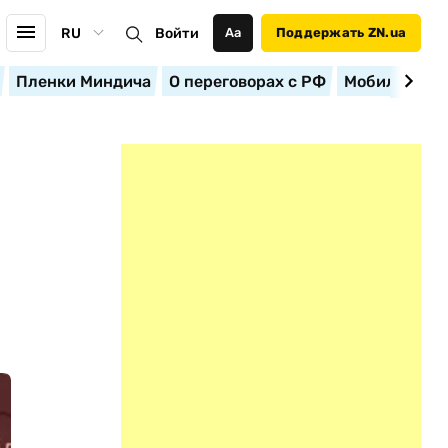
RU
Войти
Аа
Поддержать ZN.ua
Пленки Миндича
О переговорах с РФ
Мобилизация