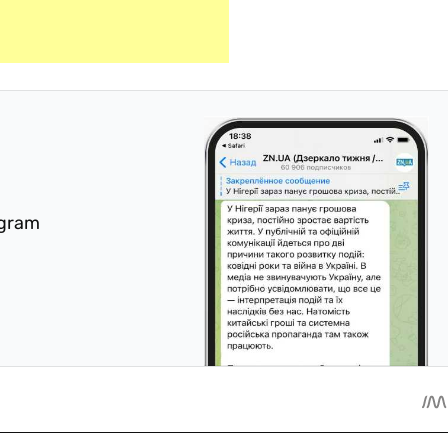
egram