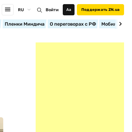
RU
Войти
Аа
Поддержать ZN.ua
Пленки Миндича
О переговорах с РФ
Мобилизация