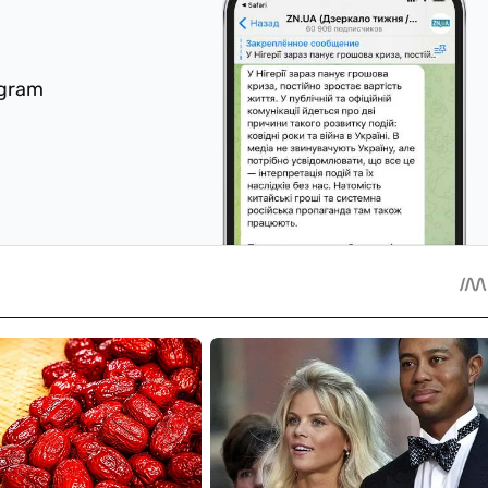
egram