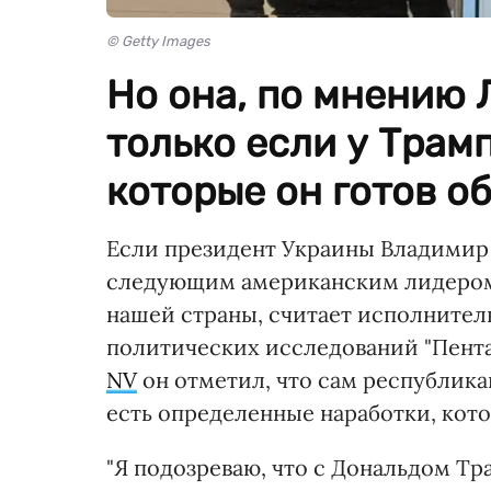
© Getty Images
Но она, по мнению 
только если у Трамп
которые он готов о
Если президент Украины Владими
следующим американским лидером 
нашей страны, считает исполните
политических исследований "Пента
NV
он отметил, что сам республика
есть определенные наработки, кот
"Я подозреваю, что с Дональдом Тр