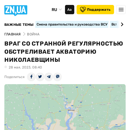
RU
Аа
Поддержать
Смена правительства и руководства ВСУ
Вступление
ВАЖНЫЕ ТЕМЫ
ГЛАВНАЯ
ВОЙНА
ВРАГ СО СТРАННОЙ РЕГУЛЯРНОСТЬЮ
ОБСТРЕЛИВАЕТ АКВАТОРИЮ
НИКОЛАЕВЩИНЫ
28 мая, 2023, 08:40
Поделиться