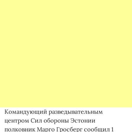
Командующий разведывательным
центром Сил обороны Эстонии
полковник Марго Гросберг сообщил 1