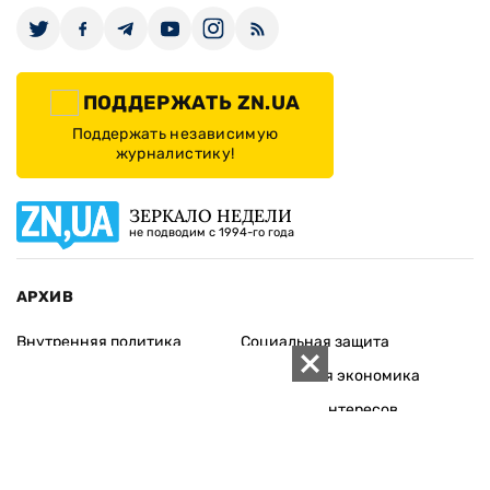
ПОДДЕРЖАТЬ ZN.UA
Поддержать независимую
журналистику!
ЗЕРКАЛО НЕДЕЛИ
не подводим с 1994-го года
АРХИВ
Внутренняя политика
Социальная защита
Международная политика
Зарубежная экономика
Макроуровень
Конфликт интересов
Энергорынок
Экономическая
безопасность
Приватизация