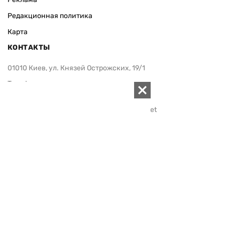
Редакционная политика
Карта
КОНТАКТЫ
01010 Киев, ул. Князей Острожских, 19/1
Телефон редакции:
+380 (44) 280-04-85
Электронная почта редакции:
zn94@ukr.net
Электронная почта службы новостей:
editor@zn.ua
СОЦСЕТИ
ПОДДЕРЖАТЬ ZN.UA
Поддержать независимую
журналистику!