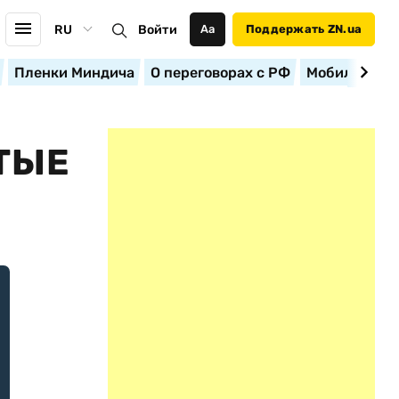
RU
Войти
Аа
Поддержать ZN.ua
Пленки Миндича
О переговорах с РФ
Мобилизация
ТЫЕ