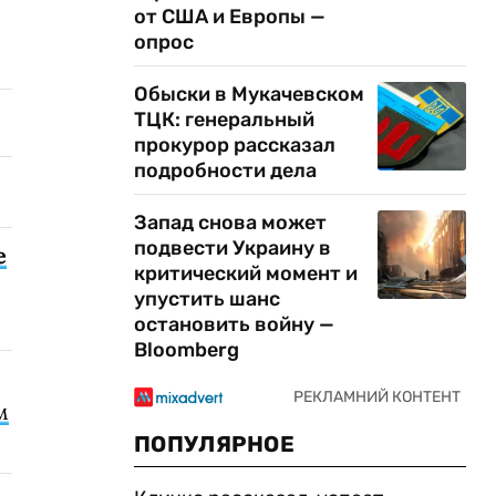
от США и Европы —
опрос
Обыски в Мукачевском
ТЦК: генеральный
прокурор рассказал
подробности дела
Запад снова может
подвести Украину в
е
критический момент и
упустить шанс
остановить войну —
Bloomberg
м
ПОПУЛЯРНОЕ