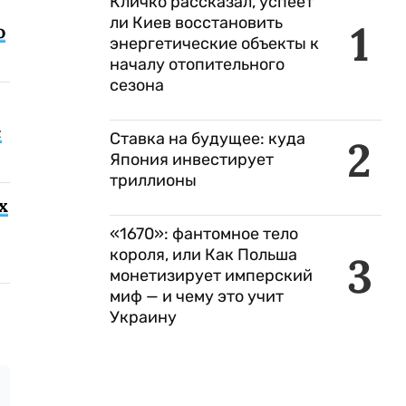
Кличко рассказал, успеет
ли Киев восстановить
1
о
энергетические объекты к
началу отопительного
сезона
с
Ставка на будущее: куда
2
Япония инвестирует
триллионы
х
«1670»: фантомное тело
короля, или Как Польша
3
монетизирует имперский
миф — и чему это учит
Украину