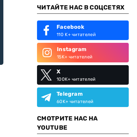
ЧИТАЙТЕ НАС В СОЦСЕТЯХ
Facebook
110 K+ читателей
Instagram
15K+ читателей
X
100K+ читателей
Telegram
60K+ читателей
СМОТРИТЕ НАС НА
YOUTUBE