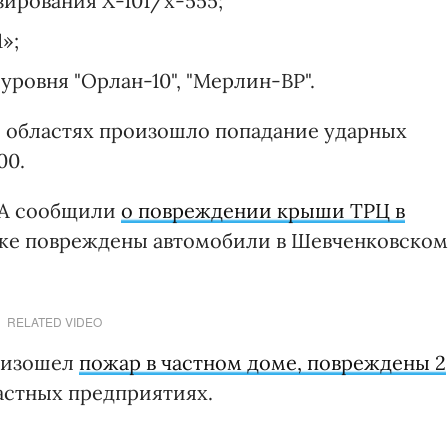
зирования Х-101/х-555;
»;
уровня "Орлан-10", "Мерлин-ВР".
й областях произошло попадание ударных
00.
ВА сообщили
о повреждении крыши ТРЦ в
акже повреждены автомобили в Шевченковском
RELATED VIDEO
роизошел
пожар в частном доме, повреждены 2
частных предприятиях.