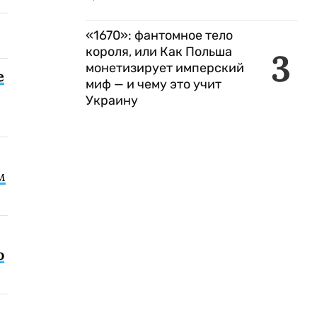
«1670»: фантомное тело
короля, или Как Польша
3
монетизирует имперский
е
миф — и чему это учит
Украину
м
о