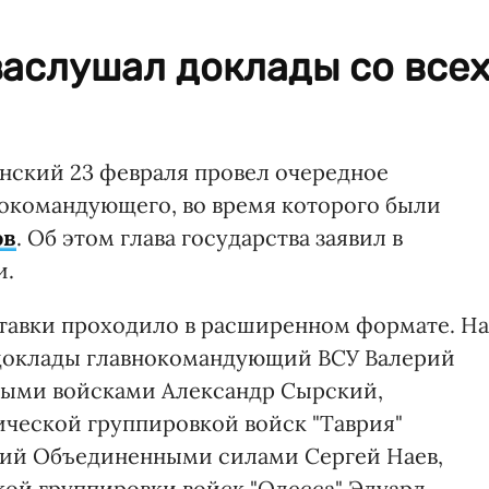
заслушал доклады со все
нский 23 февраля провел очередное
нокомандующего, во время которого были
ов
. Об этом глава государства заявил в
и.
Ставки проходило в расширенном формате. На
 доклады главнокомандующий ВСУ Валерий
ыми войсками Александр Сырский,
ческой группировкой войск "Таврия"
ий Объединенными силами Сергей Наев,
ой группировки войск "Одесса" Эдуард