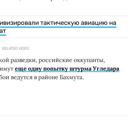
ивизировали тактическую авиацию на
ат
RELATED VIDEO
кой разведки, российские оккупанты,
римут
еще одну попытку штурма Угледара
ои ведутся в районе Бахмута.