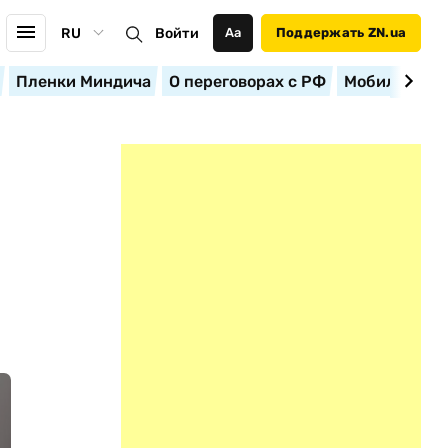
RU
Войти
Аа
Поддержать ZN.ua
Пленки Миндича
О переговорах с РФ
Мобилизация