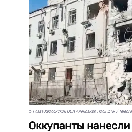
© Глава Херсонской ОВА Александр Прокудин / Telegr
Оккупанты нанесли