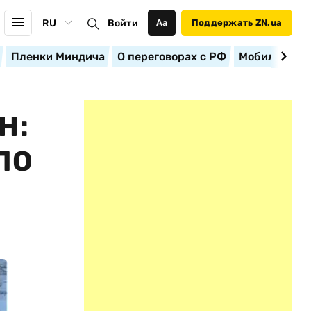
RU
Войти
Аа
Поддержать ZN.ua
Пленки Миндича
О переговорах с РФ
Мобилизация
Н:
ЛО