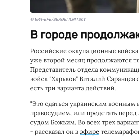
© EPA-EFE/SERGEI ILNITSKY
В городе продолжа
Российские оккупационные войска н
уже второй месяц продолжаются т
Представитель отдела коммуникац
войск "Харьков" Виталий Саранцев о
есть три варианта действий.
"Это сдаться украинским военным 
правосудием, или предстать перед
судом Божьим. Во всех трех вариан
- рассказал он в
эфире
телемарафон