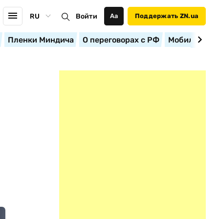
RU
Войти
Аа
Поддержать ZN.ua
Пленки Миндича
О переговорах с РФ
Мобилизация