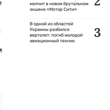
2
о
молчит в новом брутальном
экшене «Мотор Сити»
В одной из областей
3
с
Украины разбился
вертолет: погиб молодой
авиационный техник
х