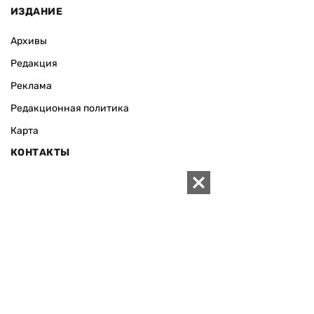
ИЗДАНИЕ
Архивы
Редакция
Реклама
Редакционная политика
Карта
КОНТАКТЫ
01010 Киев, ул. Князей Острожских, 19/1
Телефон редакции:
+380 (44) 280-04-85
Электронная почта редакции:
zn94@ukr.net
Электронная почта службы новостей:
editor@zn.ua
СОЦСЕТИ