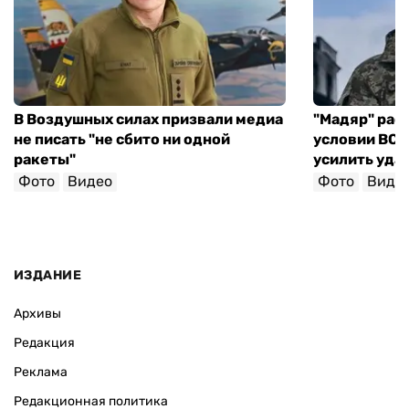
В Воздушных силах призвали медиа
"Мадяр" расс
не писать "не сбито ни одной
условии ВСУ 
ракеты"
усилить уда
Фото
Видео
Фото
Виде
ИЗДАНИЕ
Архивы
Редакция
Реклама
Редакционная политика