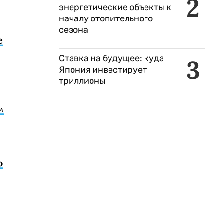
2
энергетические объекты к
началу отопительного
сезона
е
Ставка на будущее: куда
3
Япония инвестирует
триллионы
м
о
с