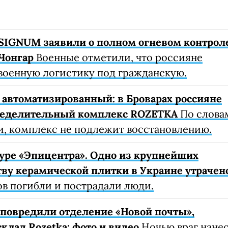
SIGNUM заявили о полном огневом контрол
Чонгар
Военные отметили, что россияне
военную логистику под гражданскую.
автоматизированный: в Броварах россияне
ределительный комплекс ROZETKA
По слова
, комплекс не подлежит восстановлению.
уре «Эпицентра». Одно из крупнейших
ву керамической плитки в Украине утрачен
ов погибли и пострадали люди.
е повредили отделение «Новой почты»,
клад Rozetka: фото и видео
Ночью враг нане