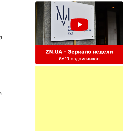
а
ZN.UA - Зеркало недели
5610 подписчиков
а
е