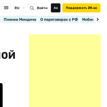
RU
Войти
Аа
Поддержать ZN.ua
Пленки Миндича
О переговорах с РФ
Мобилизация
НОЙ