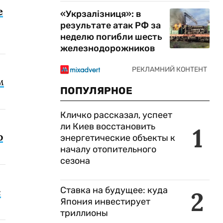
е
«Укрзалізниця»: в
результате атак РФ за
неделю погибли шесть
железнодорожников
м
ПОПУЛЯРНОЕ
Кличко рассказал, успеет
ли Киев восстановить
1
о
энергетические объекты к
началу отопительного
сезона
Ставка на будущее: куда
с
2
Япония инвестирует
триллионы