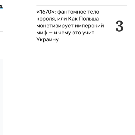
х
«1670»: фантомное тело
короля, или Как Польша
3
монетизирует имперский
миф — и чему это учит
Украину