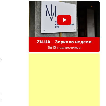
ZN.UA - Зеркало недели
5610 подписчиков
о
н
т