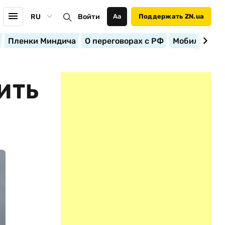
RU
Войти
Аа
Поддержать ZN.ua
Пленки Миндича
О переговорах с РФ
Мобилизация
ИТЬ