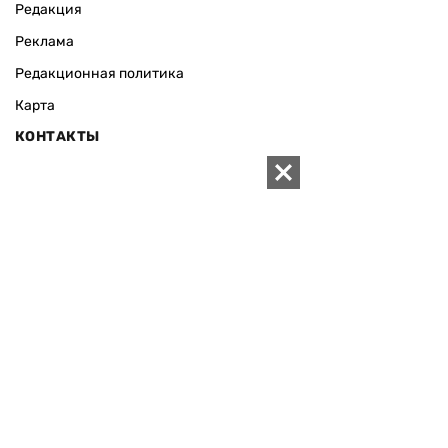
Редакция
Реклама
Редакционная политика
Карта
КОНТАКТЫ
01010 Киев, ул. Князей Острожских, 19/1
Телефон редакции:
+380 (44) 280-04-85
Электронная почта редакции:
zn94@ukr.net
Электронная почта службы новостей:
editor@zn.ua
СОЦСЕТИ
ПОДДЕРЖАТЬ ZN.UA