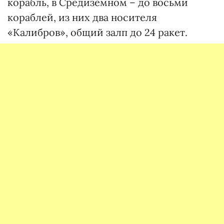
корабль, в Средиземном – до восьми
кораблей, из них два носителя
«Калибров», общий залп до 24 ракет.