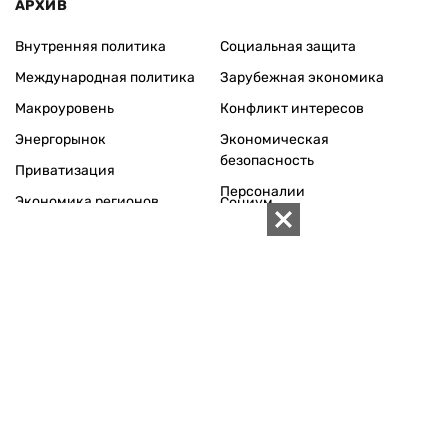
АРХИВ
Внутренняя политика
Социальная защита
Международная политика
Зарубежная экономика
Макроуровень
Конфликт интересов
Энергорынок
Экономическая
безопасность
Приватизация
Персоналии
Экономика регионов
Социум
Наука
История
Технологии
Круг семьи
Среда обитания
Туризм
Церковь
Собственность
Культура
Использование материалов «ZN.UA» разрешается при