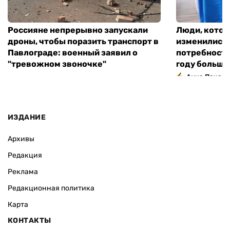
Россияне непрерывно запускали
Люди, котор
дроны, чтобы поразить транспорт в
изменились
Павлограде: военный заявил о
потребности
"тревожном звоночке"
году большо
Анна Поном
ИЗДАНИЕ
Архивы
Редакция
Реклама
Редакционная политика
Карта
КОНТАКТЫ