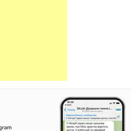
egram