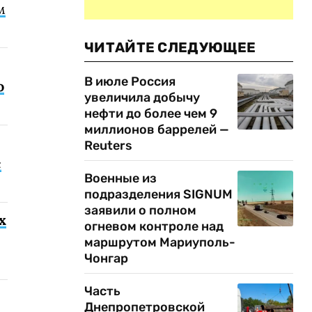
м
ЧИТАЙТЕ СЛЕДУЮЩЕЕ
В июле Россия
о
увеличила добычу
нефти до более чем 9
миллионов баррелей —
Reuters
с
Военные из
подразделения SIGNUM
заявили о полном
х
огневом контроле над
маршрутом Мариуполь-
Чонгар
Часть
Днепропетровской