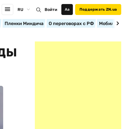
RU
Войти
Аа
Поддержать ZN.ua
Пленки Миндича
О переговорах с РФ
Мобилизация
АДЫ