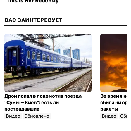
ВАС ЗАИНТЕРЕСУЕТ
Дрон попал в локомотив поезда
Во время но
"Сумы — Киев": есть ли
сбила ни од
пострадавшие
ракеты
Видео
Обновлено
Видео
Обн