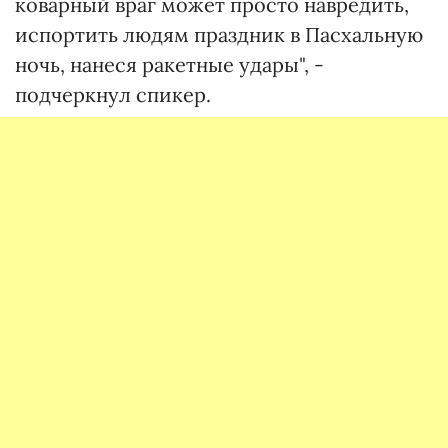
коварный враг может просто навредить,
испортить людям праздник в Пасхальную
ночь, нанеся ракетные удары", -
подчеркнул спикер.