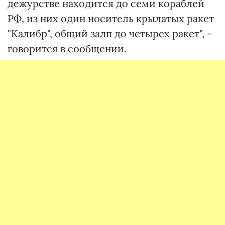
дежурстве находится до семи кораблей
РФ, из них один носитель крылатых ракет
"Калибр", общий залп до четырех ракет", -
говорится в сообщении.