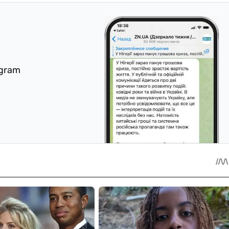
egram