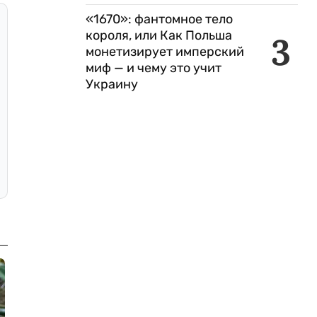
«1670»: фантомное тело
короля, или Как Польша
3
монетизирует имперский
миф — и чему это учит
Украину