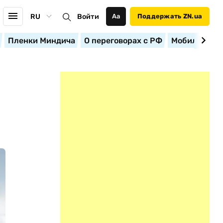
RU
Войти
Аа
Поддержать ZN.ua
Пленки Миндича
О переговорах с РФ
Мобилизация