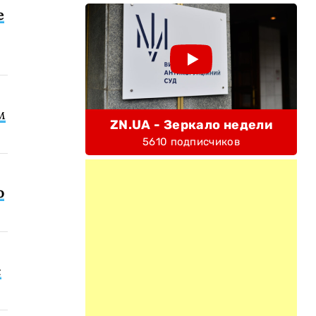
е
м
ZN.UA - Зеркало недели
5610 подписчиков
о
с