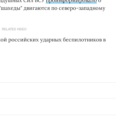
Воздушных Сил ВСУ
проинформировало
о
 "шахеды" двигаются по северо-западному
RELATED VIDEO
акой российских ударных беспилотников в