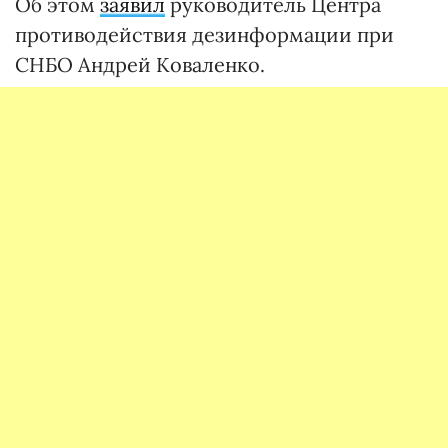
Об этом
заявил
руководитель Центра
противодействия дезинформации при
СНБО Андрей Коваленко.