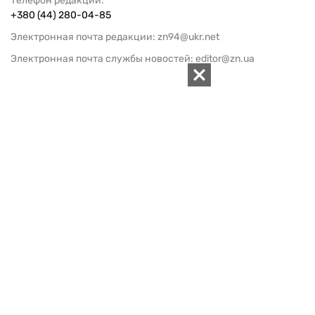
Телефон редакции:
+380 (44) 280-04-85
Электронная почта редакции:
zn94@ukr.net
Электронная почта службы новостей:
editor@zn.ua
СОЦСЕТИ
ПОДДЕРЖАТЬ ZN.UA
Поддержать независимую
журналистику!
ЗЕРКАЛО НЕДЕЛИ
не подводим с 1994-го года
АРХИВ
Внутренняя политика
Социальная защита