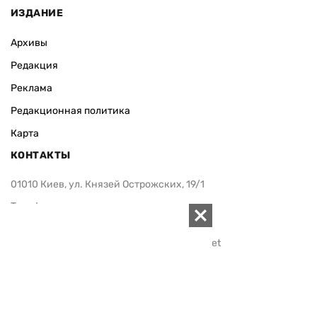
ИЗДАНИЕ
Архивы
Редакция
Реклама
Редакционная политика
Карта
КОНТАКТЫ
01010 Киев, ул. Князей Острожских, 19/1
Телефон редакции:
+380 (44) 280-04-85
Электронная почта редакции:
zn94@ukr.net
Электронная почта службы новостей:
editor@zn.ua
СОЦСЕТИ