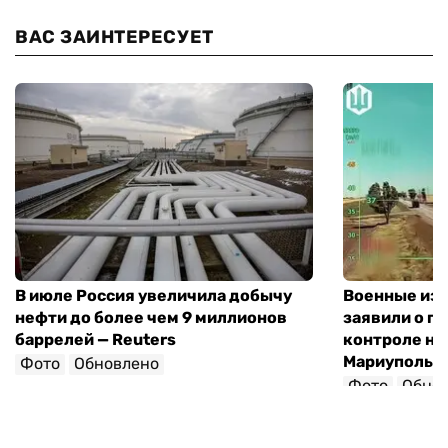
ВАС ЗАИНТЕРЕСУЕТ
В июле Россия увеличила добычу
Военные из
нефти до более чем 9 миллионов
заявили о п
баррелей — Reuters
контроле на
Мариуполь-
Фото
Обновлено
Фото
Обно