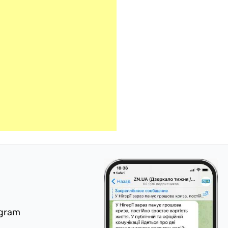
egram