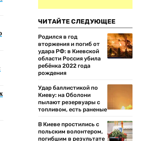
ЧИТАЙТЕ СЛЕДУЮЩЕЕ
о
Родился в год
вторжения и погиб от
удара РФ: в Киевской
области Россия убила
ребёнка 2022 года
с
рождения
Удар баллистикой по
х
Киеву: на Оболони
пылают резервуары с
топливом, есть раненые
В Киеве простились с
польским волонтером,
погибшим в результате