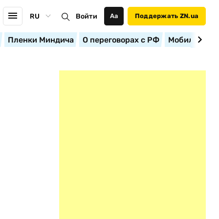
RU
Войти
Аа
Поддержать ZN.ua
Пленки Миндича
О переговорах с РФ
Мобилизация