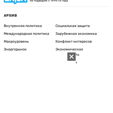
не подводим с 1994-го года
АРХИВ
Внутренняя политика
Социальная защита
Международная политика
Зарубежная экономика
Макроуровень
Конфликт интересов
Энергорынок
Экономическая
безопасность
Приватизация
Персоналии
Экономика регионов
Социум
Наука
История
Технологии
Круг семьи
Среда обитания
Туризм
Церковь
Собственность
Культура