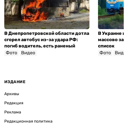
В Днепропетровской области дотла
В Украине и
сгорел автобус из-за удара РФ:
массово зад
погиб водитель, есть раненый
список
Фото
Видео
Фото
Виде
ИЗДАНИЕ
Архивы
Редакция
Реклама
Редакционная политика