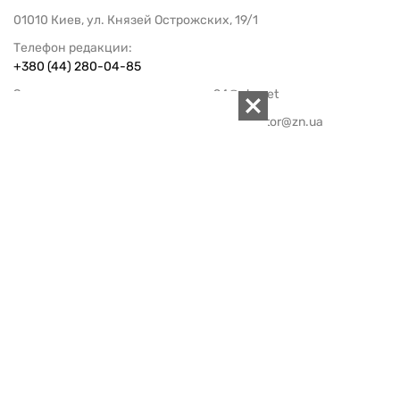
01010 Киев, ул. Князей Острожских, 19/1
Телефон редакции:
+380 (44) 280-04-85
Электронная почта редакции:
zn94@ukr.net
Электронная почта службы новостей:
editor@zn.ua
СОЦСЕТИ
ПОДДЕРЖАТЬ ZN.UA
Поддержать независимую
журналистику!
ЗЕРКАЛО НЕДЕЛИ
не подводим с 1994-го года