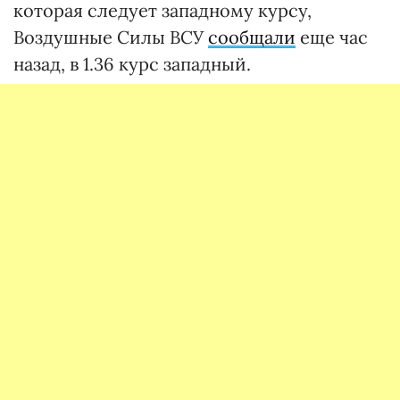
которая следует западному курсу,
Воздушные Силы ВСУ
сообщали
еще час
назад, в 1.36 курс западный.