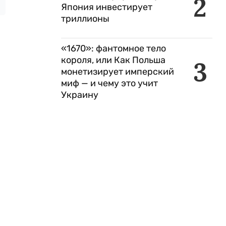
2
Япония инвестирует
триллионы
«1670»: фантомное тело
короля, или Как Польша
3
монетизирует имперский
миф — и чему это учит
Украину