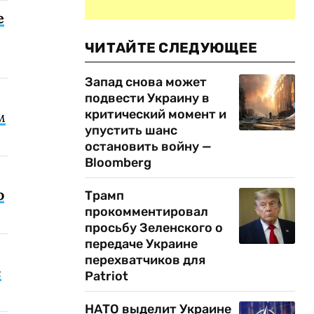
е
ЧИТАЙТЕ СЛЕДУЮЩЕЕ
Запад снова может
подвести Украину в
критический момент и
м
упустить шанс
остановить войну —
Bloomberg
о
Трамп
прокомментировал
просьбу Зеленского о
передаче Украине
перехватчиков для
с
Patriot
НАТО выделит Украине