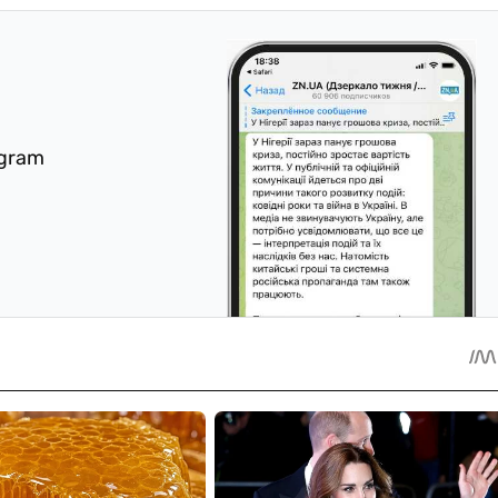
egram