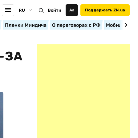
RU
Войти
Аа
Поддержать ZN.ua
Пленки Миндича
О переговорах с РФ
Мобилизация
-ЗА