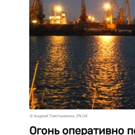
© Андрей Товстыженко, ZN.UA
Огонь оперативно п