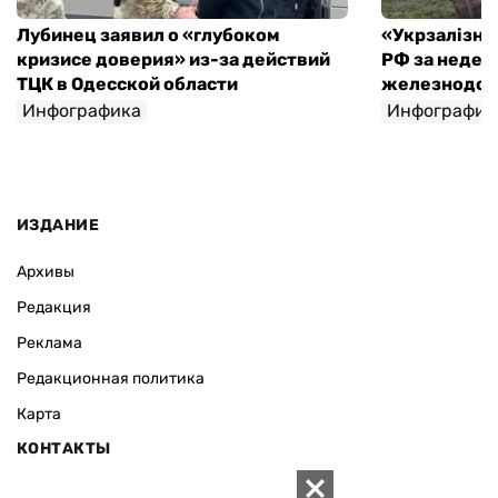
Лубинец заявил о «глубоком
«Укрзалізниц
кризисе доверия» из-за действий
РФ за недел
ТЦК в Одесской области
железнодо
Инфографика
Инфографик
ИЗДАНИЕ
Архивы
Редакция
Реклама
Редакционная политика
Карта
КОНТАКТЫ
01010 Киев, ул. Князей Острожских, 19/1