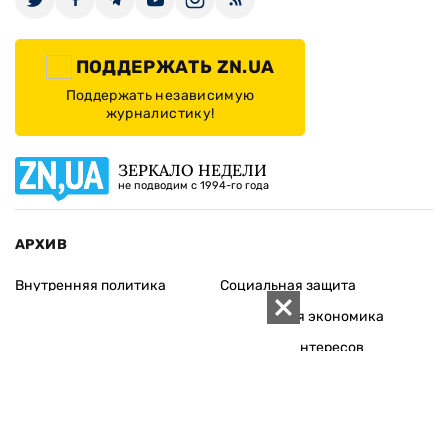
ПОДДЕРЖАТЬ ZN.UA
Поддержать независимую
журналистику!
ЗЕРКАЛО НЕДЕЛИ
не подводим с 1994-го года
АРХИВ
Внутренняя политика
Социальная защита
Международная политика
Зарубежная экономика
Макроуровень
Конфликт интересов
Энергорынок
Экономическая
безопасность
Приватизация
Персоналии
Экономика регионов
Социум