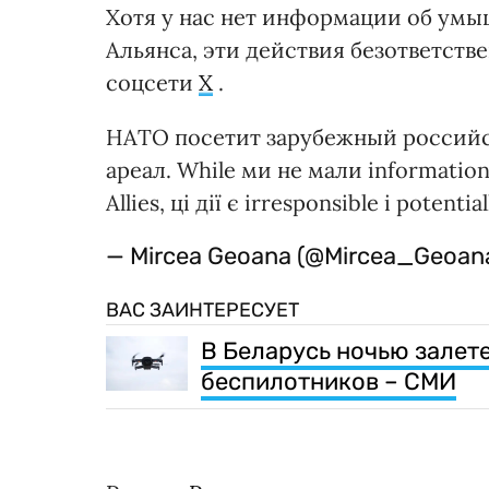
Хотя у нас нет информации об умы
Альянса, эти действия безответстве
соцсети
Х
.
НАТО посетит зарубежный российс
ареал. While ми не мали information i
Allies, ці дії є irresponsible і potenti
— Mircea Geoana (@Mircea_Geoan
ВАС ЗАИНТЕРЕСУЕТ
В Беларусь ночью залет
беспилотников – СМИ