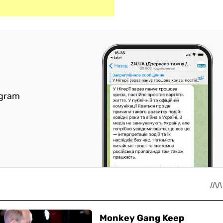
egram