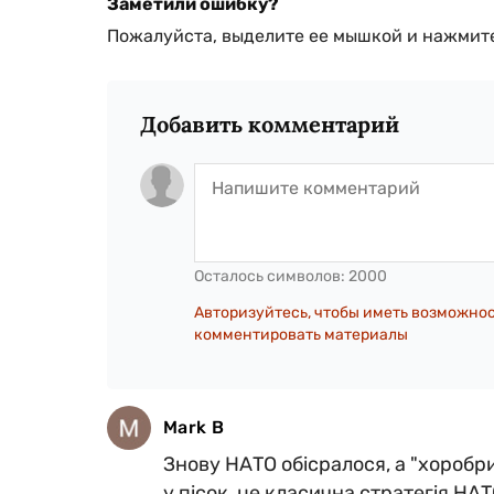
Заметили ошибку?
Пожалуйста, выделите ее мышкой и нажмите
Добавить комментарий
Осталось символов:
2000
Авторизуйтесь, чтобы иметь возможно
комментировать материалы
Mark B
Знову НАТО обісралося, а "хоробр
у пісок, це класична стратегія НАТО