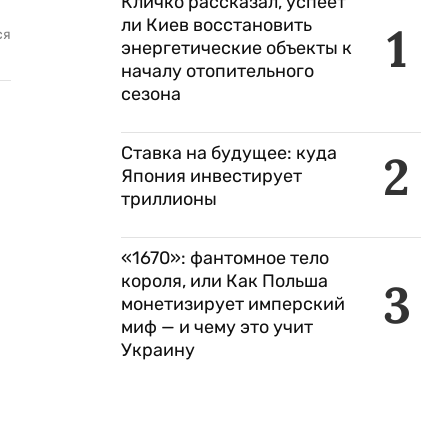
Кличко рассказал, успеет
ли Киев восстановить
1
ся
энергетические объекты к
началу отопительного
сезона
Ставка на будущее: куда
2
Япония инвестирует
триллионы
«1670»: фантомное тело
короля, или Как Польша
3
монетизирует имперский
миф — и чему это учит
Украину