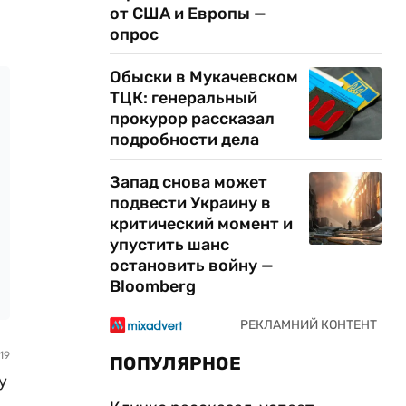
от США и Европы —
опрос
Обыски в Мукачевском
ТЦК: генеральный
прокурор рассказал
подробности дела
Запад снова может
подвести Украину в
критический момент и
упустить шанс
остановить войну —
Bloomberg
19
ПОПУЛЯРНОЕ
у