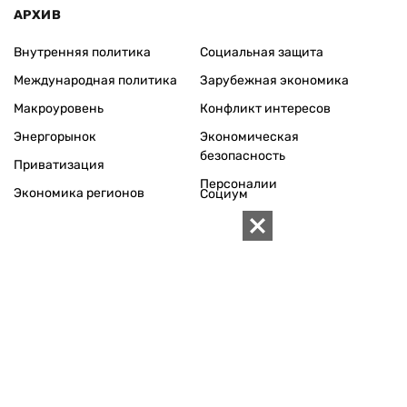
АРХИВ
Внутренняя политика
Социальная защита
Международная политика
Зарубежная экономика
Макроуровень
Конфликт интересов
Энергорынок
Экономическая
безопасность
Приватизация
Персоналии
Экономика регионов
Социум
Наука
История
Технологии
Круг семьи
Среда обитания
Туризм
Церковь
Собственность
Культура
Использование материалов «ZN.UA» разрешается при