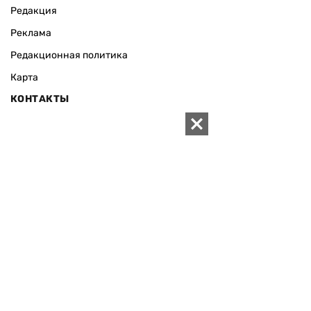
Редакция
Реклама
Редакционная политика
Карта
КОНТАКТЫ
01010 Киев, ул. Князей Острожских, 19/1
Телефон редакции:
+380 (44) 280-04-85
Электронная почта редакции:
zn94@ukr.net
Электронная почта службы новостей:
editor@zn.ua
СОЦСЕТИ
ПОДДЕРЖАТЬ ZN.UA