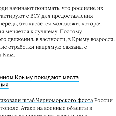
юди начинают понимать, что россияне их
тактируют с ВСУ для предоставления
ередь, это касается молодежи, которая
ия меняется к лучшему. Поэтому
о движения, в частности, в Крыму возросла.
рые отработки напрямую связаны с
л Ким.
анном Крыму покидают места
ния
таковали штаб Черноморского флота
России
тополе. Атаки на военные объекты в
е только уничтожать запасы, но и