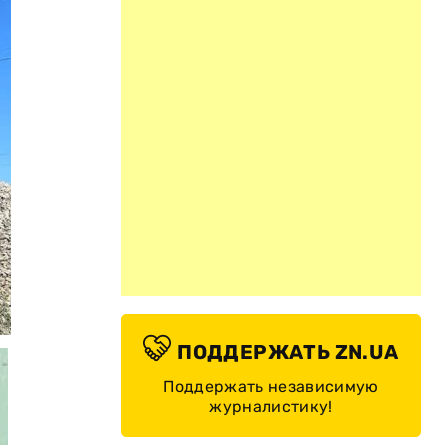
© crimea24.info
ПОДДЕРЖАТЬ ZN.UA
Поддержать независимую
журналистику!