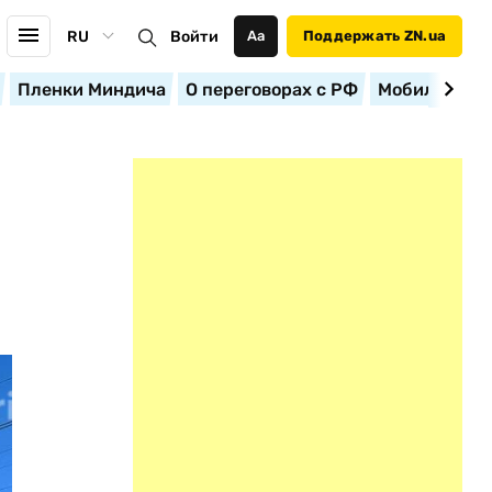
RU
Войти
Аа
Поддержать ZN.ua
Пленки Миндича
О переговорах с РФ
Мобилизация