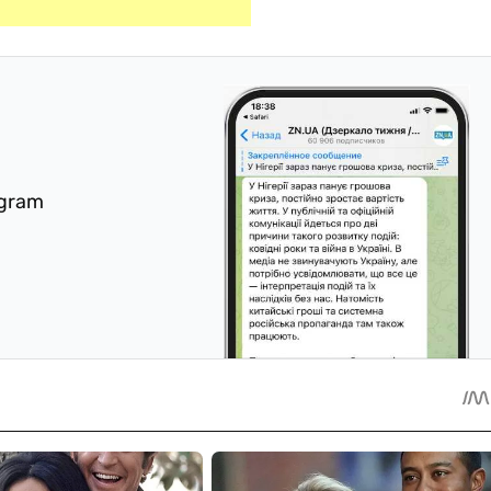
egram