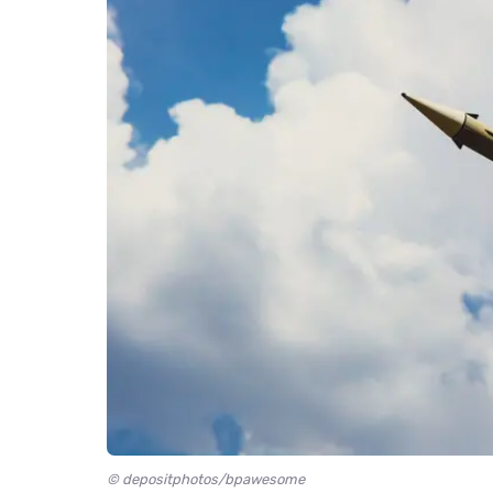
© depositphotos/bpawesome