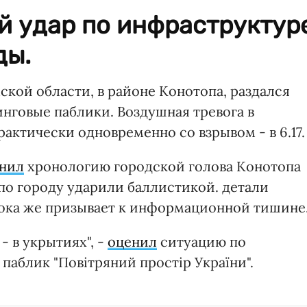
й удар по инфраструктур
ды.
умской области, в районе Конотопа, раздался
нговые паблики. Воздушная тревога в
актически одновременно со взрывом - в 6.17.
чнил
хронологию городской голова Конотопа
по городу ударили баллистикой. детали
пока же призывает к информационной тишине
- в укрытиях", -
оценил
ситуацию по
паблик "Повітряний простір України".