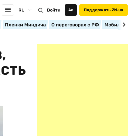
RU
Войти
Аа
Поддержать ZN.ua
Пленки Миндича
О переговорах с РФ
Мобилизация
,
АСТЬ