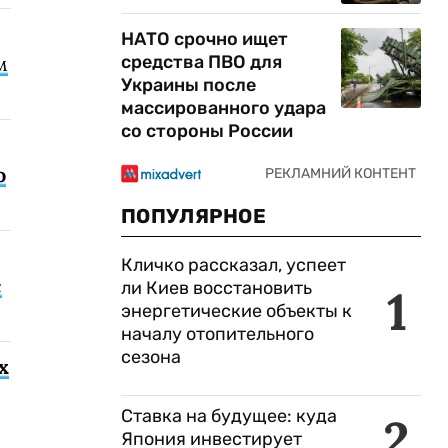
НАТО срочно ищет
средства ПВО для
м
Украины после
массированного удара
со стороны России
о
ПОПУЛЯРНОЕ
Кличко рассказал, успеет
с
ли Киев восстановить
1
энергетические объекты к
началу отопительного
сезона
х
Ставка на будущее: куда
2
Япония инвестирует