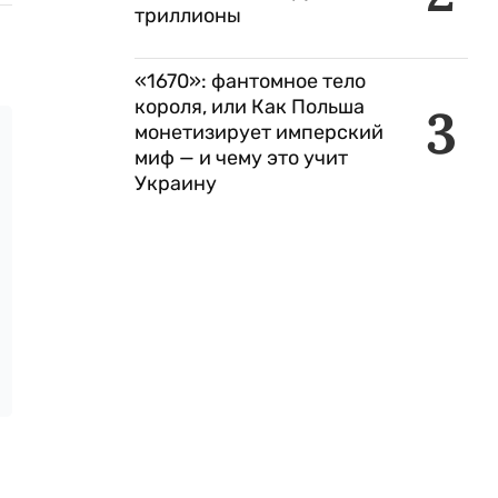
триллионы
«1670»: фантомное тело
короля, или Как Польша
3
монетизирует имперский
миф — и чему это учит
Украину