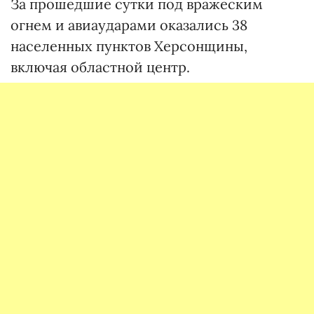
За прошедшие сутки под вражеским
огнем и авиаударами оказались 38
населенных пунктов Херсонщины,
включая областной центр.