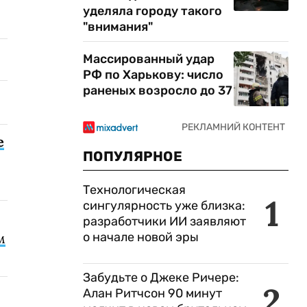
уделяла городу такого
"внимания"
Массированный удар
РФ по Харькову: число
раненых возросло до 37
е
ПОПУЛЯРНОЕ
Технологическая
1
сингулярность уже близка:
разработчики ИИ заявляют
м
о начале новой эры
Забудьте о Джеке Ричере:
2
Алан Ритчсон 90 минут