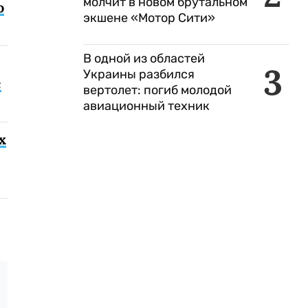
молчит в новом брутальном
о
экшене «Мотор Сити»
В одной из областей
3
Украины разбился
с
вертолет: погиб молодой
авиационный техник
х