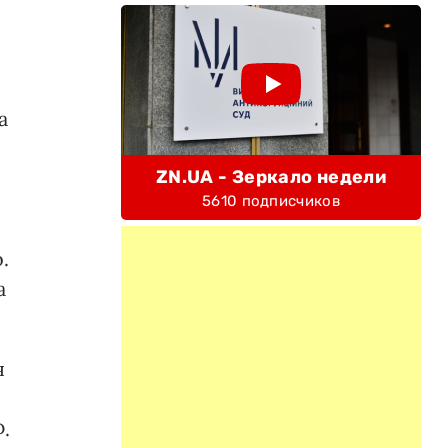
а
ZN.UA - Зеркало недели
5610 подписчиков
.
а
я
.