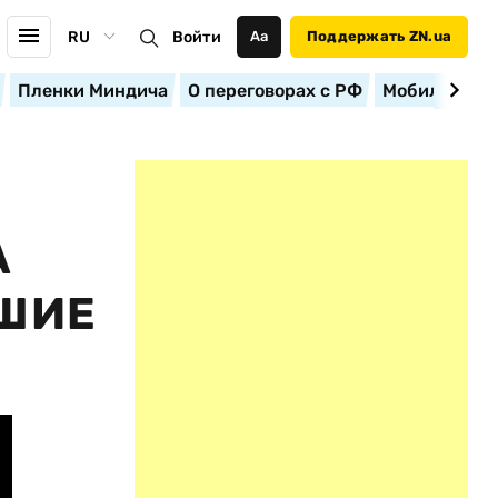
RU
Войти
Аа
Поддержать ZN.ua
Пленки Миндича
О переговорах с РФ
Мобилизация
А
ВШИЕ