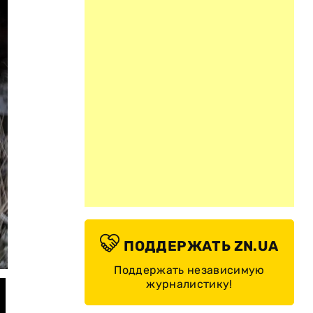
ПОДДЕРЖАТЬ ZN.UA
© Олег Синегубов/Telegram
Поддержать независимую
журналистику!