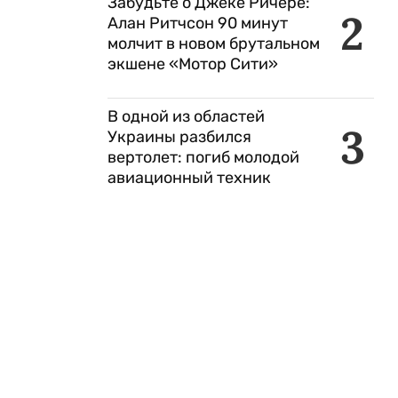
Забудьте о Джеке Ричере:
2
Алан Ритчсон 90 минут
молчит в новом брутальном
экшене «Мотор Сити»
В одной из областей
3
Украины разбился
вертолет: погиб молодой
авиационный техник