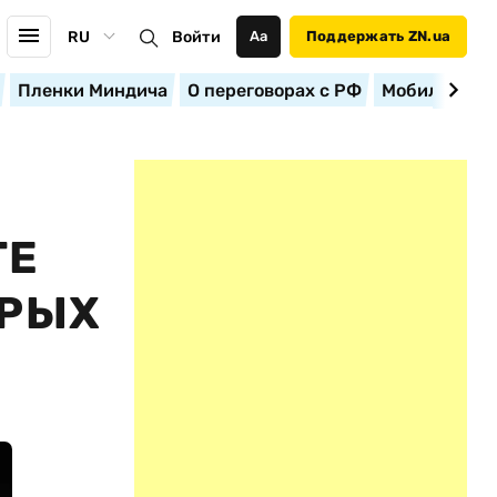
RU
Войти
Аа
Поддержать ZN.ua
Пленки Миндича
О переговорах с РФ
Мобилизация
ТЕ
ОРЫХ