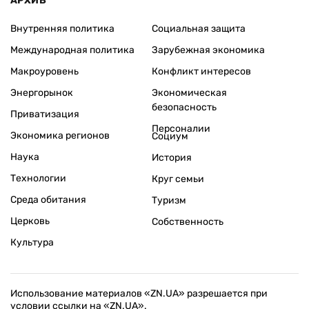
АРХИВ
Внутренняя политика
Социальная защита
Международная политика
Зарубежная экономика
Макроуровень
Конфликт интересов
Энергорынок
Экономическая
безопасность
Приватизация
Персоналии
Экономика регионов
Социум
Наука
История
Технологии
Круг семьи
Среда обитания
Туризм
Церковь
Собственность
Культура
Использование материалов «ZN.UA» разрешается при
условии ссылки на «ZN.UA».