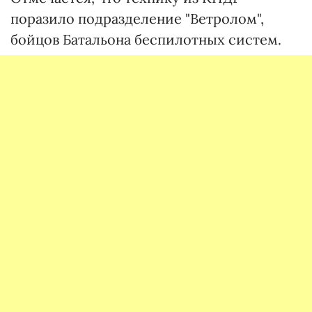
поразило подразделение "Ветролом",
бойцов Батальона беспилотных систем.