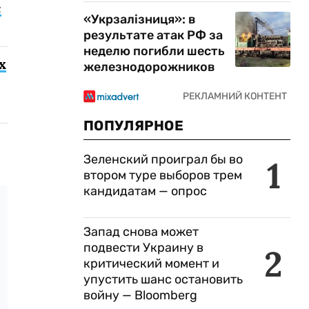
с
«Укрзалізниця»: в
результате атак РФ за
неделю погибли шесть
х
железнодорожников
ПОПУЛЯРНОЕ
Зеленский проиграл бы во
1
втором туре выборов трем
кандидатам — опрос
Запад снова может
подвести Украину в
2
критический момент и
упустить шанс остановить
войну — Bloomberg