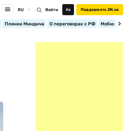
RU
Войти
Аа
Поддержать ZN.ua
Пленки Миндича
О переговорах с РФ
Мобилизация