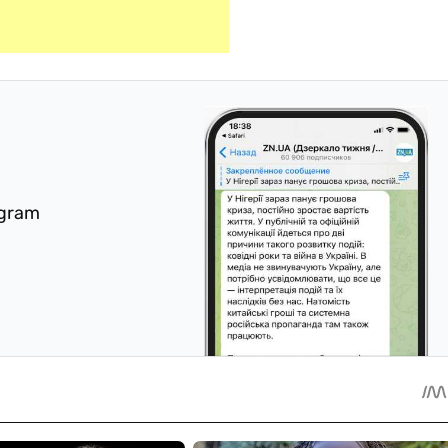
egram