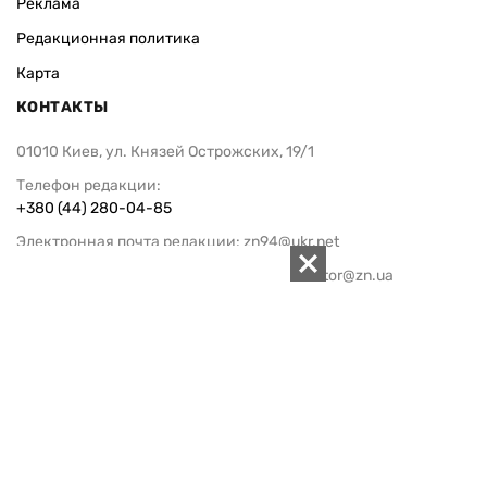
Реклама
Редакционная политика
Карта
КОНТАКТЫ
01010 Киев, ул. Князей Острожских, 19/1
Телефон редакции:
+380 (44) 280-04-85
Электронная почта редакции:
zn94@ukr.net
Электронная почта службы новостей:
editor@zn.ua
СОЦСЕТИ
ПОДДЕРЖАТЬ ZN.UA
Поддержать независимую
журналистику!