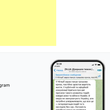
egram