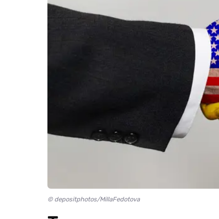
© depositphotos/MillaFedotova