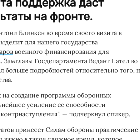
эта поддержка даст
ьтаты на фронте.
тони Блинкен во время своего визита в
выделит для нашего государства
аров
военного финансирования для
 Замглавы Госдепартамента Ведант Пател во
л больше подробностей относительно того, н
тва.
ак на создание программы оборонных
льнейшее усиление ее способности
 контрнаступления", — подчеркнул спикер.
татов принесет Силам обороны практические
о важно в такое сложное время, которое