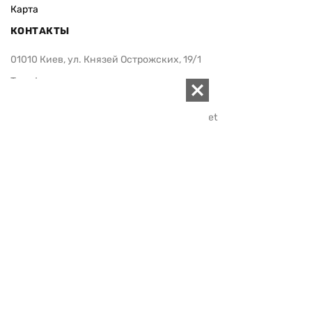
Карта
КОНТАКТЫ
01010 Киев, ул. Князей Острожских, 19/1
Телефон редакции:
+380 (44) 280-04-85
Электронная почта редакции:
zn94@ukr.net
Электронная почта службы новостей:
editor@zn.ua
СОЦСЕТИ
ПОДДЕРЖАТЬ ZN.UA
Поддержать независимую
журналистику!
ЗЕРКАЛО НЕДЕЛИ