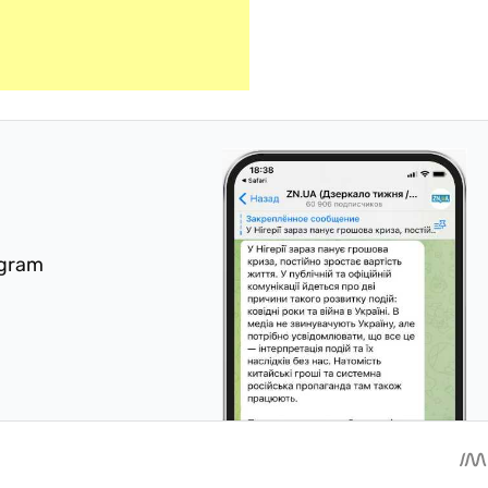
egram