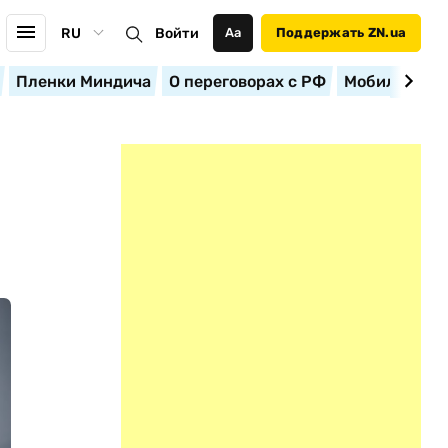
RU
Войти
Аа
Поддержать ZN.ua
Пленки Миндича
О переговорах с РФ
Мобилизация