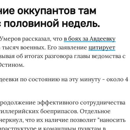
ние оккупантов там
с половиной недель.
Умеров рассказал, что
в боях за Авдеевку
 тысяч военных. Его заявление
цитирует
азывая об итогах разговора главы ведомства с
Остином.
деевки по состоянию на эту минуту - около 4
 продолжение эффективного сотрудничества
тиллерийских боеприпасов. Отдельное
еркнул, что их наличие позволит "наносить
фраструктуре и командным пунктам в