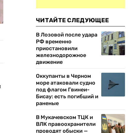
ЧИТАЙТЕ СЛЕДУЮЩЕЕ
В Лозовой после удара
РФ временно
приостановили
железнодорожное
движение
Оккупанты в Черном
море атаковали судно
и
под флагом Гвинеи-
Бисау: есть погибший и
раненые
В Мукачевском ТЦК и
ВЛК правоохранители
проводят обыски —