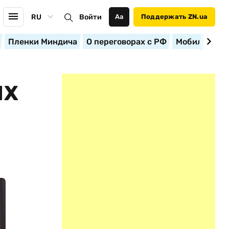
RU
Войти
Аа
Поддержать ZN.ua
Пленки Миндича
О переговорах с РФ
Мобилизация
ЫХ